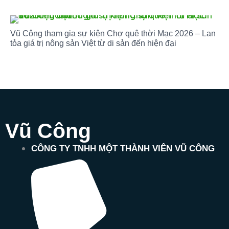
Vũ Công tham gia sự kiện Chợ quê thời Mạc 2026 – Lan
tỏa giá trị nông sản Việt từ di sản đến hiện đại
Vũ Công
CÔNG TY TNHH MỘT THÀNH VIÊN VŨ CÔNG