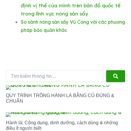
định vị thế của mình trên bản đồ quốc tế
trong lĩnh vực nông sản sấy
So sánh nông sản sấy Vũ Công với các phương
pháp bảo quản khác
Tìm
kiếm
thông
tin
QUY TRÌNH TRỒNG HÀNH LÁ BẰNG CỦ ĐÚNG &
…
CHUẨN
Hành lá: Công dụng, dinh dưỡng, cách dùng & những
điều ít người biết