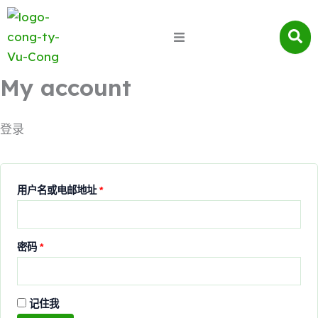
必
必
填
填
My account
登录
用户名或电邮地址
*
密码
*
记住我