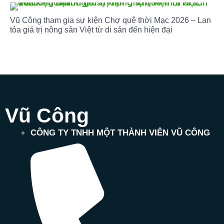
Vũ Công tham gia sự kiện Chợ quê thời Mạc 2026 – Lan
tỏa giá trị nông sản Việt từ di sản đến hiện đại
Vũ Công
CÔNG TY TNHH MỘT THÀNH VIÊN VŨ CÔNG