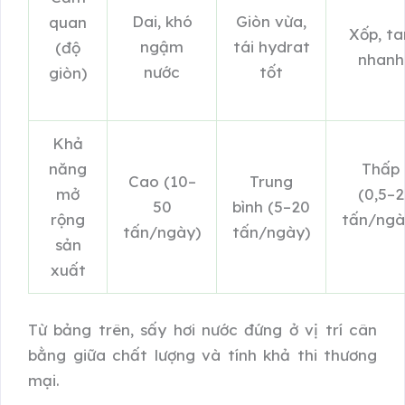
Dai, khó
Giòn vừa,
quan
Xốp, ta
ngậm
tái hydrat
(độ
nhanh
nước
tốt
giòn)
Khả
năng
Thấp
Cao (10–
Trung
mở
(0,5–2
50
bình (5–20
rộng
tấn/ngà
tấn/ngày)
tấn/ngày)
sản
xuất
Từ bảng trên, sấy hơi nước đứng ở vị trí cân
bằng giữa chất lượng và tính khả thi thương
mại.