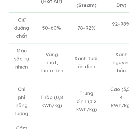
(Hot Air)
(Steam)
Dry)
Giữ
92–98
dưỡng
50–60%
78–92%
chất
Màu
Vàng
Xanh
Xanh tươi,
sắc tự
nhạt,
nguyê
ổn định
nhiên
thâm đen
bản
Chi
Cao (3,
Trung
phí
Thấp (0,8
4
bình (1,2
năng
kWh/kg)
kWh/kg
kWh/kg)
lượng
Cảm