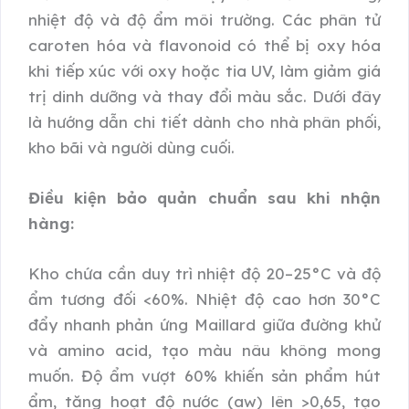
nhiệt độ và độ ẩm môi trường. Các phân tử
caroten hóa và flavonoid có thể bị oxy hóa
khi tiếp xúc với oxy hoặc tia UV, làm giảm giá
trị dinh dưỡng và thay đổi màu sắc. Dưới đây
là hướng dẫn chi tiết dành cho nhà phân phối,
kho bãi và người dùng cuối.
Điều kiện bảo quản chuẩn sau khi nhận
hàng:
Kho chứa cần duy trì nhiệt độ 20–25°C và độ
ẩm tương đối <60%. Nhiệt độ cao hơn 30°C
đẩy nhanh phản ứng Maillard giữa đường khử
và amino acid, tạo màu nâu không mong
muốn. Độ ẩm vượt 60% khiến sản phẩm hút
ẩm, tăng hoạt độ nước (aw) lên >0,65, tạo