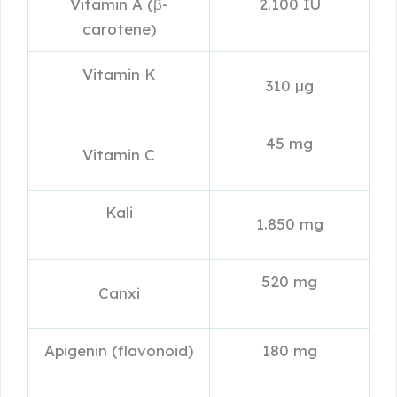
Vitamin A (β-
2.100 IU
carotene)
Vitamin K
310 µg
45 mg
Vitamin C
Kali
1.850 mg
520 mg
Canxi
Apigenin (flavonoid)
180 mg