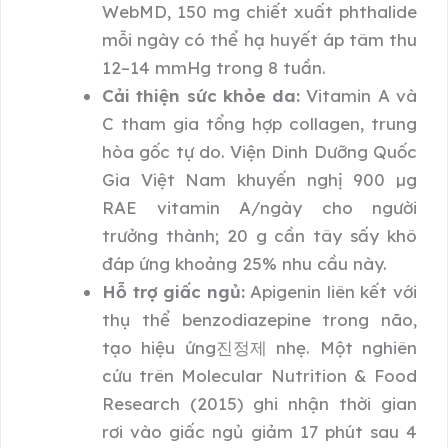
WebMD, 150 mg chiết xuất phthalide
mỗi ngày có thể hạ huyết áp tâm thu
12–14 mmHg trong 8 tuần.
Cải thiện sức khỏe da:
Vitamin A và
C tham gia tổng hợp collagen, trung
hòa gốc tự do. Viện Dinh Dưỡng Quốc
Gia Việt Nam khuyến nghị 900 µg
RAE vitamin A/ngày cho người
trưởng thành; 20 g cần tây sấy khô
đáp ứng khoảng 25% nhu cầu này.
Hỗ trợ giấc ngủ:
Apigenin liên kết với
thụ thể benzodiazepine trong não,
tạo hiệu ứng진정제 nhẹ. Một nghiên
cứu trên Molecular Nutrition & Food
Research (2015) ghi nhận thời gian
rơi vào giấc ngủ giảm 17 phút sau 4