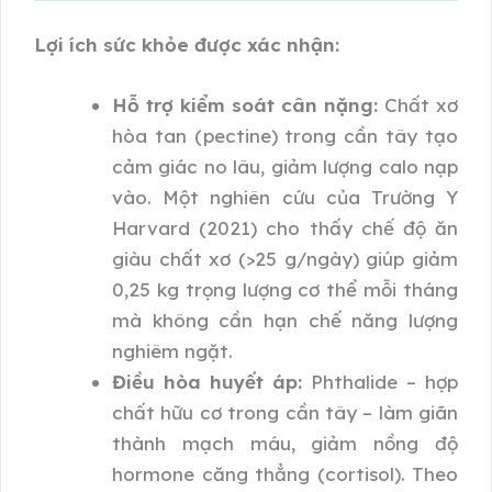
Lợi ích sức khỏe được xác nhận:
Hỗ trợ kiểm soát cân nặng:
Chất xơ
hòa tan (pectine) trong cần tây tạo
cảm giác no lâu, giảm lượng calo nạp
vào. Một nghiên cứu của Trường Y
Harvard (2021) cho thấy chế độ ăn
giàu chất xơ (>25 g/ngày) giúp giảm
0,25 kg trọng lượng cơ thể mỗi tháng
mà không cần hạn chế năng lượng
nghiêm ngặt.
Điều hòa huyết áp:
Phthalide – hợp
chất hữu cơ trong cần tây – làm giãn
thành mạch máu, giảm nồng độ
hormone căng thẳng (cortisol). Theo