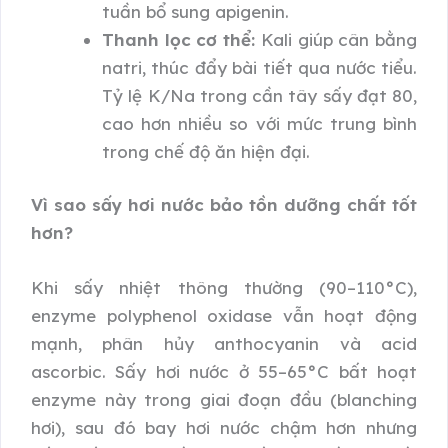
tuần bổ sung apigenin.
Thanh lọc cơ thể:
Kali giúp cân bằng
natri, thúc đẩy bài tiết qua nước tiểu.
Tỷ lệ K/Na trong cần tây sấy đạt 80,
cao hơn nhiều so với mức trung bình
trong chế độ ăn hiện đại.
Vì sao sấy hơi nước bảo tồn dưỡng chất tốt
hơn?
Khi sấy nhiệt thông thường (90–110°C),
enzyme polyphenol oxidase vẫn hoạt động
mạnh, phân hủy anthocyanin và acid
ascorbic. Sấy hơi nước ở 55–65°C bất hoạt
enzyme này trong giai đoạn đầu (blanching
hơi), sau đó bay hơi nước chậm hơn nhưng