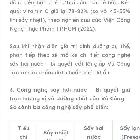
đồng đều, hạn chế hư hại cấu trúc tế bào. Kết
quả: vitamin C giữ lại 78–82% (so với 45–55%
khi sấy nhiệt), theo nghiên cứu của Viện Công
Nghệ Thực Phẩm TP.HCM (2022).
Sau khi nhận diện giá trị dinh dưỡng cụ thể,
phần tiếp theo sẽ mổ xẻ chi tiết công nghệ
sấy hơi nước – bí quyết cốt lõi giúp Vũ Công
tạo ra sản phẩm đạt chuẩn xuất khẩu.
3. Công nghệ sấy hơi nước – Bí quyết giữ
trọn hương vị và dưỡng chất của Vũ Công
So sánh ba công nghệ sấy phổ biến:
Tiêu
Sấy hơi
Sấy lạ
Sấy nhiệt
chí
nước
(Freez