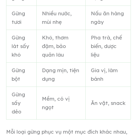
Gừng
Nhiều nước,
Nấu ăn hàng
tươi
mùi nhẹ
ngày
Gừng
Khô, thơm
Pha trà, chế
lát sấy
đậm, bảo
biến, dược
khô
quản lâu
liệu
Gừng
Dạng mịn, tiện
Gia vị, làm
bột
dụng
bánh
Gừng
Mềm, có vị
sấy
Ăn vặt, snack
ngọt
dẻo
Mỗi loại gừng phục vụ một mục đích khác nhau,