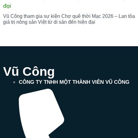
Vũ Công tham gia sự kiện Chợ quê thời Mạc 2026 – Lan tỏa
giá trị nông sản Việt từ di sản đến hiện đại
Vũ Công
CÔNG TY TNHH MỘT THÀNH VIÊN VŨ CÔNG