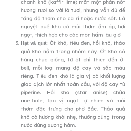
chanh khô (kaffir lime) mất một phần nốt
hương tươi so với lá tươi, nhưng vẫn đủ để
tăng độ thơm cho cà ri hoặc nước sốt. Lá
nguyệt quế khô có mùi thơm ấm áp, hơi
ngọt, thích hợp cho các món hầm lâu giờ.
Ớt khô, tiêu đen, hồi khô, thảo
Hạt và quả:
quả khô nằm trong nhóm này. Ớt khô có
hàng chục giống, từ ớt chỉ thiên đến ớt
bell, mỗi loại mang độ cay và sắc màu
riêng. Tiêu đen khô là gia vị có khối lượng
giao dịch lớn nhất toàn cầu, với độ cay từ
piperine. Hồi khô (star anise) chứa
anethole, tạo vị ngọt tự nhiên và mùi
thơm đặc trưng cho phở Bắc. Thảo quả
khô có hương khói nhẹ, thường dùng trong
nước dùng xương hầm.