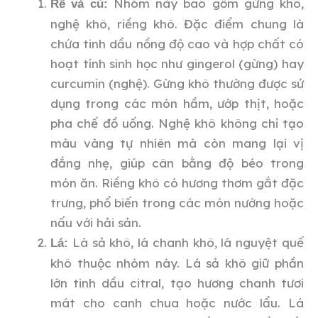
Nhóm này bao gồm gừng khô,
Rễ và củ:
nghệ khô, riềng khô. Đặc điểm chung là
chứa tinh dầu nồng độ cao và hợp chất có
hoạt tính sinh học như gingerol (gừng) hay
curcumin (nghệ). Gừng khô thường được sử
dụng trong các món hầm, ướp thịt, hoặc
pha chế đồ uống. Nghệ khô không chỉ tạo
màu vàng tự nhiên mà còn mang lại vị
đắng nhẹ, giúp cân bằng độ béo trong
món ăn. Riềng khô có hương thơm gắt đặc
trưng, phổ biến trong các món nướng hoặc
nấu với hải sản.
Lá sả khô, lá chanh khô, lá nguyệt quế
Lá:
khô thuộc nhóm này. Lá sả khô giữ phần
lớn tinh dầu citral, tạo hương chanh tươi
mát cho canh chua hoặc nước lẩu. Lá