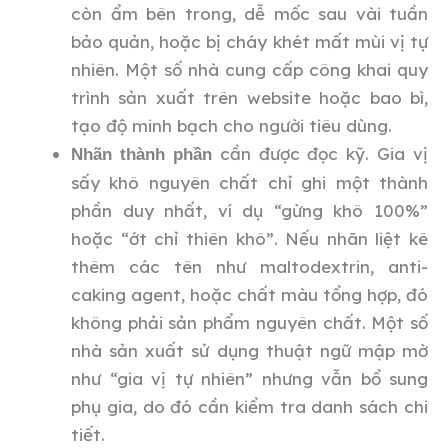
còn ẩm bên trong, dễ mốc sau vài tuần
bảo quản, hoặc bị cháy khét mất mùi vị tự
nhiên. Một số nhà cung cấp công khai quy
trình sản xuất trên website hoặc bao bì,
tạo độ minh bạch cho người tiêu dùng.
cần được đọc kỹ. Gia vị
Nhãn thành phần
sấy khô nguyên chất chỉ ghi một thành
phần duy nhất, ví dụ “gừng khô 100%”
hoặc “ớt chỉ thiên khô”. Nếu nhãn liệt kê
thêm các tên như maltodextrin, anti-
caking agent, hoặc chất màu tổng hợp, đó
không phải sản phẩm nguyên chất. Một số
nhà sản xuất sử dụng thuật ngữ mập mờ
như “gia vị tự nhiên” nhưng vẫn bổ sung
phụ gia, do đó cần kiểm tra danh sách chi
tiết.