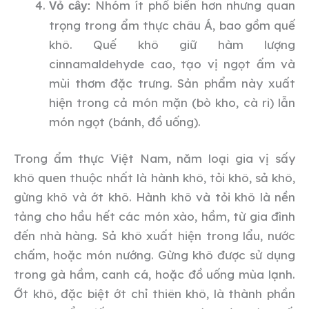
Nhóm ít phổ biến hơn nhưng quan
Vỏ cây:
trọng trong ẩm thực châu Á, bao gồm quế
khô. Quế khô giữ hàm lượng
cinnamaldehyde cao, tạo vị ngọt ấm và
mùi thơm đặc trưng. Sản phẩm này xuất
hiện trong cả món mặn (bò kho, cà ri) lẫn
món ngọt (bánh, đồ uống).
Trong ẩm thực Việt Nam, năm loại gia vị sấy
khô quen thuộc nhất là hành khô, tỏi khô, sả khô,
gừng khô và ớt khô. Hành khô và tỏi khô là nền
tảng cho hầu hết các món xào, hầm, từ gia đình
đến nhà hàng. Sả khô xuất hiện trong lẩu, nước
chấm, hoặc món nướng. Gừng khô được sử dụng
trong gà hầm, canh cá, hoặc đồ uống mùa lạnh.
Ớt khô, đặc biệt ớt chỉ thiên khô, là thành phần