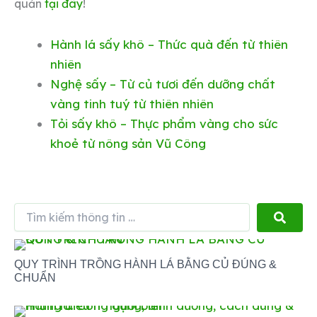
quản
tại đây
!
Hành lá sấy khô – Thức quà đến từ thiên
nhiên
Nghệ sấy – Từ củ tươi đến dưỡng chất
vàng tinh tuý từ thiên nhiên
Tỏi sấy khô – Thực phẩm vàng cho sức
khoẻ từ nông sản Vũ Công
Tìm
kiếm
thông
tin
QUY TRÌNH TRỒNG HÀNH LÁ BẰNG CỦ ĐÚNG &
…
CHUẨN