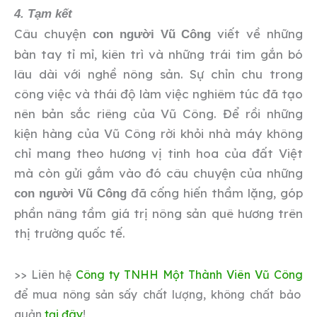
4. Tạm kết
Câu chuyện
viết về những
con người Vũ Công
bàn tay tỉ mỉ, kiên trì và những trái tim gắn bó
lâu dài với nghề nông sản. Sự chỉn chu trong
công việc và thái độ làm việc nghiêm túc đã tạo
nên bản sắc riêng của Vũ Công. Để rồi những
kiện hàng của Vũ Công rời khỏi nhà máy không
chỉ mang theo hương vị tinh hoa của đất Việt
mà còn gửi gắm vào đó câu chuyện của những
đã cống hiến thầm lặng, góp
con người Vũ Công
phần nâng tầm giá trị nông sản quê hương trên
thị trường quốc tế.
>> Liên hệ
Công ty TNHH Một Thành Viên Vũ Công
để mua nông sản sấy chất lượng, không chất bảo
quản
tại đây
!