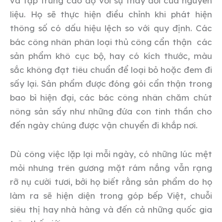
và tập trung cao độ với sự thay đổi của nguyên
liệu. Họ sẽ thực hiện điều chỉnh khi phát hiện
thông số có dấu hiệu lệch so với quy định.
Các
bác công nhân phân loại thủ công cẩn thận các
sản phẩm khô cục bộ, hay có kích thước, màu
sắc không đạt tiêu chuẩn để loại bỏ hoặc đem đi
sấy lại. Sản phẩm được đóng gói cẩn thận trong
bao bì hiện đại, các bác công nhân chăm chút
nông sản sấy như những đứa con tinh thần cho
đến ngày chúng được vận chuyển đi khắp nơi.
Dù công việc lặp lại mỗi ngày, có những lúc mệt
mỏi nhưng trên gương mặt rám nắng vẫn rạng
rỡ nụ cười tươi, bởi họ biết rằng sản phẩm do họ
làm ra sẽ hiện diện trong góp bếp Việt, chuỗi
siêu thị hay nhà hàng và đến cả những quốc gia