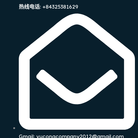
: +84325381629
热线电话
Gmail: vucongcompany2012@gmail.com