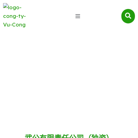
联系
您对我们的产品还是生产工艺感兴趣？ 武公始终愿意倾
听并与您携手，共同将安全、优质的农产品带给您。